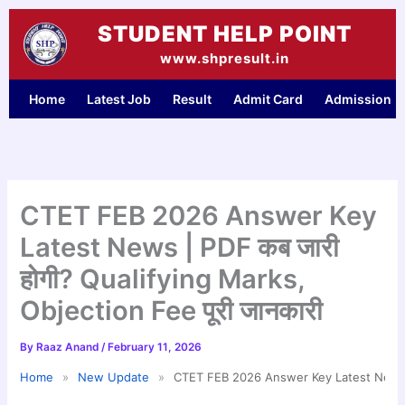
Skip
STUDENT HELP POINT
to
content
www.shpresult.in
Home
Latest Job
Result
Admit Card
Admission
CTET FEB 2026 Answer Key
Latest News | PDF कब जारी
होगी? Qualifying Marks,
Objection Fee पूरी जानकारी
By
Raaz Anand
/
February 11, 2026
Home
»
New Update
»
CTET FEB 2026 Answer Key Latest News | P