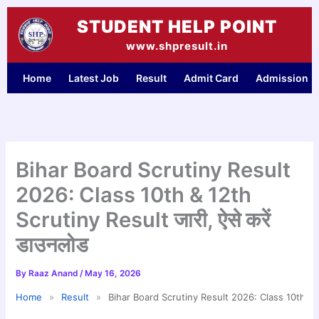
Skip
STUDENT HELP POINT
to
content
www.shpresult.in
Home
Latest Job
Result
Admit Card
Admission
Bihar Board Scrutiny Result
2026: Class 10th & 12th
Scrutiny Result जारी, ऐसे करें
डाउनलोड
By
Raaz Anand
/
May 16, 2026
Home
»
Result
»
Bihar Board Scrutiny Result 2026: Class 10th & 12