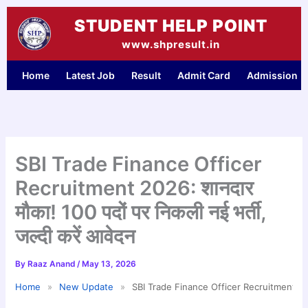
Skip
STUDENT HELP POINT
to
content
www.shpresult.in
Home
Latest Job
Result
Admit Card
Admission
SBI Trade Finance Officer
Recruitment 2026: शानदार
मौका! 100 पदों पर निकली नई भर्ती,
जल्दी करें आवेदन
By
Raaz Anand
/
May 13, 2026
Home
»
New Update
»
SBI Trade Finance Officer Recruitment 2026: श