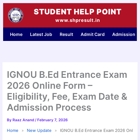
Skip
STUDENT HELP POINT
to
content
www.shpresult.in
Home
Latest Job
Result
Admit Card
Admission
IGNOU B.Ed Entrance Exam
2026 Online Form –
Eligibility, Fee, Exam Date &
Admission Process
By
Raaz Anand
/
February 7, 2026
Home
»
New Update
»
IGNOU B.Ed Entrance Exam 2026 Online Fo