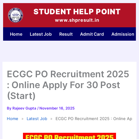
Skip
STUDENT HELP POINT
to
content
www.shpresult.in
Home
Latest Job
Result
Admit Card
Admission
ECGC PO Recruitment 2025
: Online Apply For 30 Post
(Start)
By
Rajeev Gupta
/
November 16, 2025
Home
»
Latest Job
»
ECGC PO Recruitment 2025 : Online Apply F