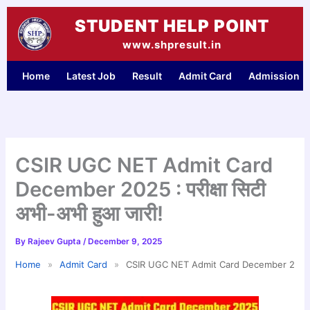
Skip
STUDENT HELP POINT
to
content
www.shpresult.in
Home
Latest Job
Result
Admit Card
Admission
CSIR UGC NET Admit Card
December 2025 : परीक्षा सिटी
अभी-अभी हुआ जारी!
By
Rajeev Gupta
/
December 9, 2025
Home
»
Admit Card
»
CSIR UGC NET Admit Card December 2025 : पर