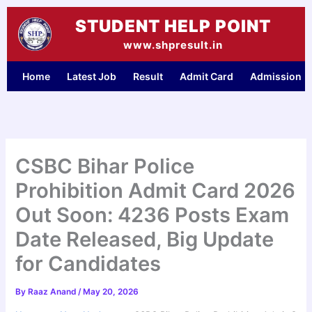
Skip
STUDENT HELP POINT
to
content
www.shpresult.in
Home
Latest Job
Result
Admit Card
Admission
CSBC Bihar Police
Prohibition Admit Card 2026
Out Soon: 4236 Posts Exam
Date Released, Big Update
for Candidates
By
Raaz Anand
/
May 20, 2026