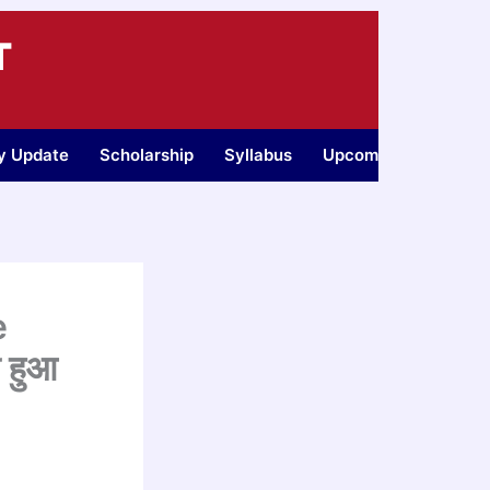
T
ty Update
Scholarship
Syllabus
Upcoming Jobs
e
 हुआ