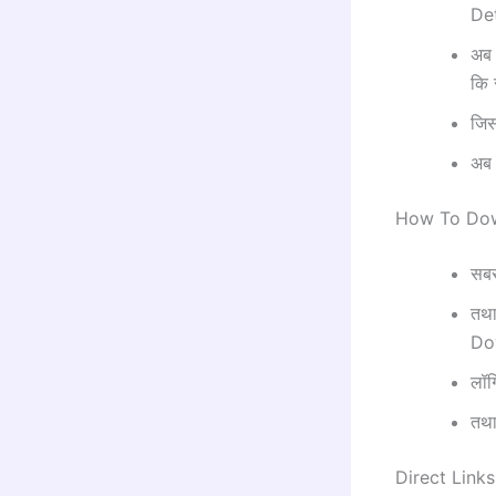
Det
अब 
कि 
जिस
अब 
How To Dow
सबस
तथ
Dow
लॉग
तथा
Direct Links