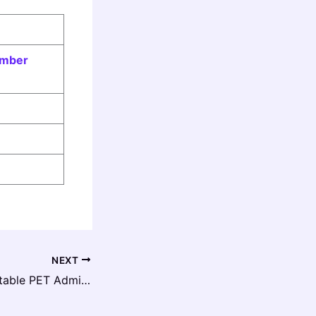
ember
NEXT
Bihar Police Constable PET Admit Card 2025 PDF Downlod : PET परीक्षा का प्रवेश पत्र यहां से डाउनलोड करें!