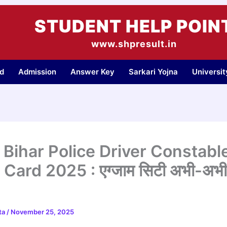
STUDENT HELP POIN
www.shpresult.in
d
Admission
Answer Key
Sarkari Yojna
Universi
Bihar Police Driver Constabl
Card 2025 : एग्जाम सिटी अभी-अभी
ta
/
November 25, 2025