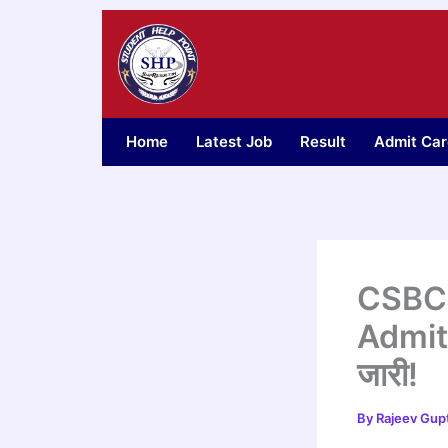
Skip
to
content
Home
Latest Job
Result
Admit Car
CSBC 
Admit 
जारी!
By
Rajeev Gup