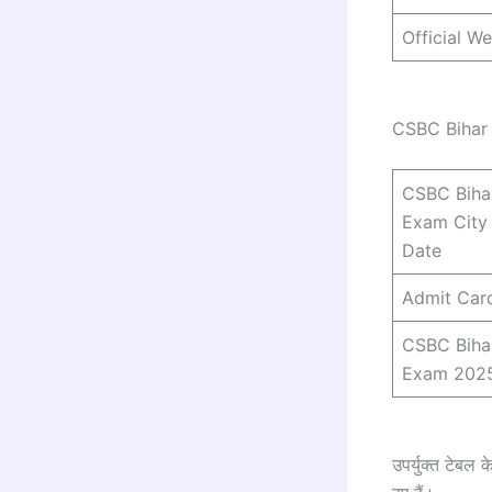
Official We
CSBC Bihar 
CSBC Bihar
Exam City 
Date
Admit Car
CSBC Bihar
Exam 202
उपर्युक्त टेबल 