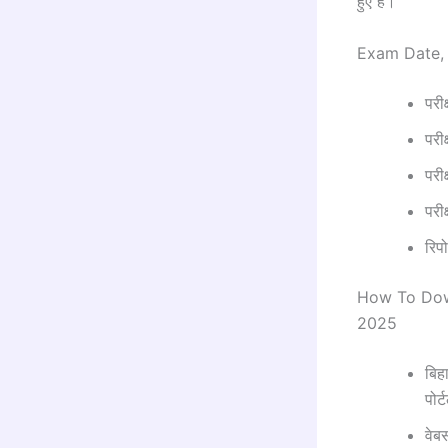
हुए हैं।
Exam Date, 
परी
परीक
परी
परी
रिप
How To Down
2025
बिह
पोर
वे