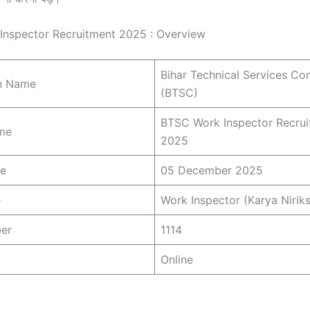
nspector Recruitment 2025 : Overview
Bihar Technical Services C
n Name
(BTSC)
BTSC Work Inspector Recru
ame
2025
te
05 December 2025
e
Work Inspector (Karya Nirik
er
1114
Online