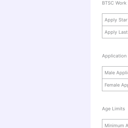
BTSC Work I
Apply Star
Apply Last
Application
Male Appli
Female App
Age Limits
Minimum 