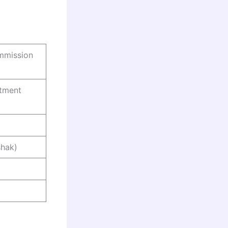
ommission
itment
shak)