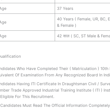
Age
37 Years
40 Years ( Female, UR, BC, 
Age
& Female )
Age
42 साल ( SC, ST Male & Fema
ualification
ndidates Who Have Completed Their ( Matriculation ) 10th 
uivalent Of Examination From Any Recognized Board In Indi
didates Having ITI Certificate In Draughtsman Civil / Surv
mber Trade Approved Industrial Training Institute ( ITI ) Inst
Eligible For This Recruitment.
l Candidates Must Read The Official Information Completel