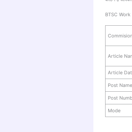
BTSC Work I
Commisio
Article N
Article Da
Post Nam
Post Numb
Mode