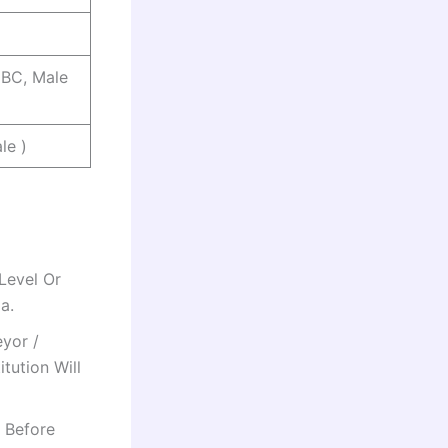
EBC, Male
le )
Level Or
a.
eyor /
itution Will
y Before