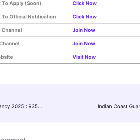
k To Apply (Soon)
Click Now
 To Official Notification
Click Now
 Channel
Join Now
Channel
Join Now
ebsite
Visit Now
BPSC AEDO Vacancy 2025 : 935 पदों पर पुनः आवेदन चालू!
 Comment