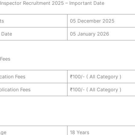
nspector Recruitment 2025 – Important Date
ts
05 December 2025
 Date
05 January 2026
 Fees
cation Fees
₹100/- ( All Category )
lication Fees
₹100/- ( All Category )
Age
18 Years