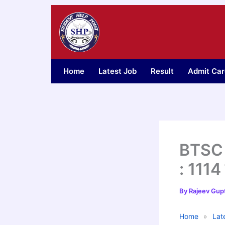
Skip
to
content
Home
Latest Job
Result
Admit Car
BTSC 
: 1114
By
Rajeev Gup
Home
»
Lat