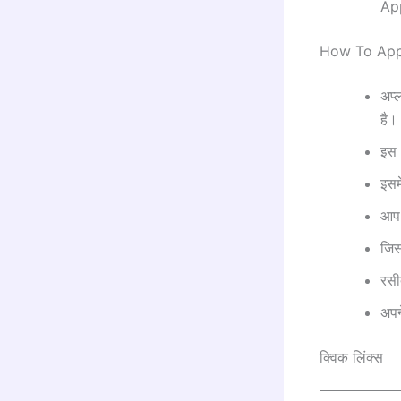
Ap
How To App
अप्
है।
इस 
इसम
आप 
जिस
रसी
अपन
क्विक लिंक्स