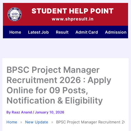
Skip
STUDENT HELP POINT
to
content
www.shpresult.in
Home
Latest Job
Result
Admit Card
Admission
BPSC Project Manager
Recruitment 2026 : Apply
Online for 09 Posts,
Notification & Eligibility
By
Raaz Anand
/
January 10, 2026
Home
»
New Update
»
BPSC Project Manager Recruitment 2026 : A