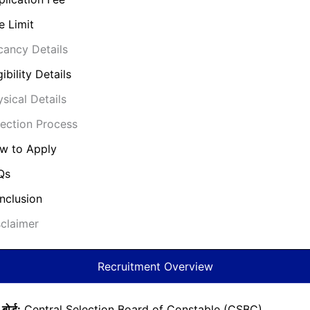
e Limit
cancy Details
gibility Details
sical Details
lection Process
w to Apply
Qs
nclusion
sclaimer
Recruitment Overview
 बोर्ड:
Central Selection Board of Constable (CSBC)