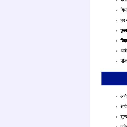
विभ
पद 
कुल
विज्
आवे
नौक
आवे
आवे
शुल
परी