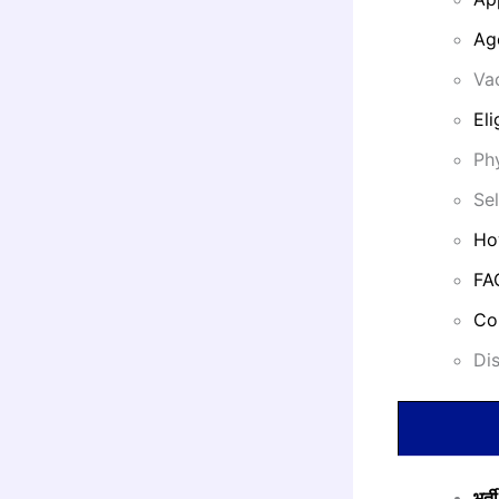
Ag
Va
Eli
Phy
Se
Ho
FA
Co
Di
भर्ती