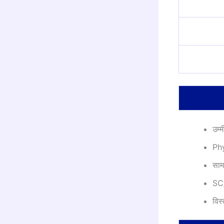
उम्
Ph
साम
SC/
विस