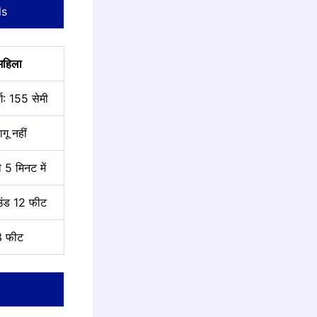
ls
महिला
्ग: 155 सेमी
गू नहीं
 5 मिनट में
उंड 12 फीट
3 फीट