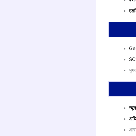
एडम
Gen
SC
भुगत
न्य
अध
आरक