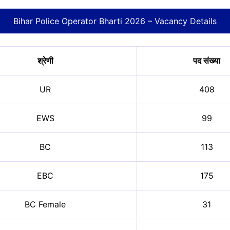
Bihar Police Operator Bharti 2026 – Vacancy Details
श्रेणी
पद
संख्या
UR
408
EWS
99
BC
113
EBC
175
BC Female
31