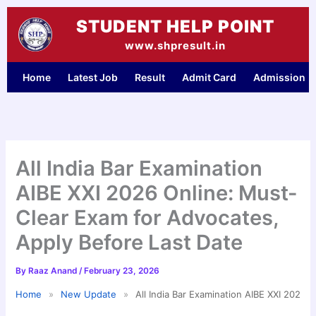
Skip
STUDENT HELP POINT
to
content
www.shpresult.in
Home
Latest Job
Result
Admit Card
Admission
All India Bar Examination
AIBE XXI 2026 Online: Must-
Clear Exam for Advocates,
Apply Before Last Date
By
Raaz Anand
/
February 23, 2026
Home
»
New Update
»
All India Bar Examination AIBE XXI 2026 